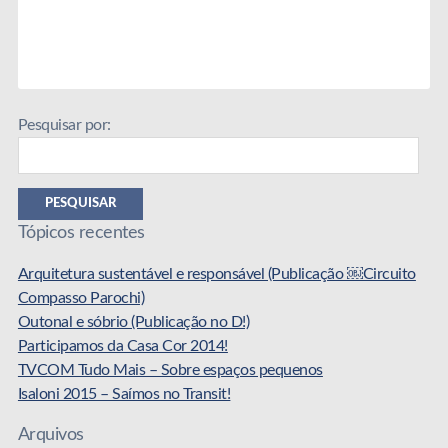
Pesquisar por:
PESQUISAR
Tópicos recentes
Arquitetura sustentável e responsável (Publicação ￼Circuito
Compasso Parochi)
Outonal e sóbrio (Publicação no D!)
Participamos da Casa Cor 2014!
TVCOM Tudo Mais – Sobre espaços pequenos
Isaloni 2015 – Saímos no Transit!
Arquivos