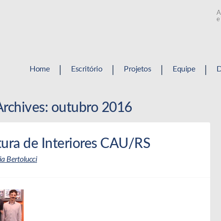
A
 Bertolucci
e
Home
Escritório
Projetos
Equipe
D
rchives:
outubro 2016
tura de Interiores CAU/RS
ia Bertolucci