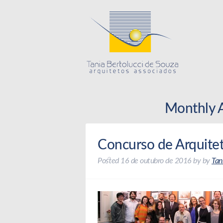
Tania
Monthly A
Concurso de Arquite
Posted
16 de outubro de 2016
by
by
Tan