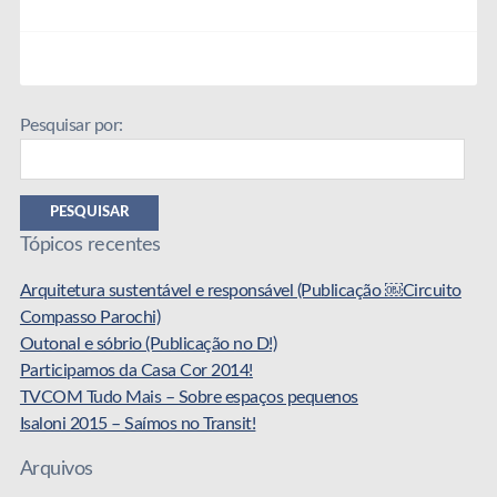
Pesquisar por:
PESQUISAR
Tópicos recentes
Arquitetura sustentável e responsável (Publicação ￼Circuito
Compasso Parochi)
Outonal e sóbrio (Publicação no D!)
Participamos da Casa Cor 2014!
TVCOM Tudo Mais – Sobre espaços pequenos
Isaloni 2015 – Saímos no Transit!
Arquivos