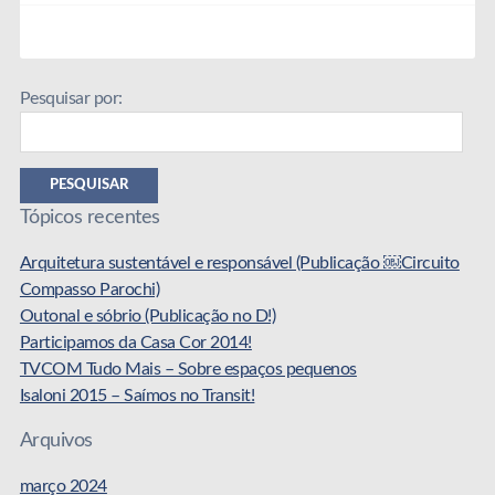
Pesquisar por:
PESQUISAR
Tópicos recentes
Arquitetura sustentável e responsável (Publicação ￼Circuito
Compasso Parochi)
Outonal e sóbrio (Publicação no D!)
Participamos da Casa Cor 2014!
TVCOM Tudo Mais – Sobre espaços pequenos
Isaloni 2015 – Saímos no Transit!
Arquivos
março 2024