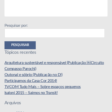
Pesquisar por:
PESQUISAR
Tópicos recentes
Arquitetura sustentável e responsável (Publicação ￼Circuito
Compasso Parochi)
Outonal e sóbrio (Publicação no D!)
Participamos da Casa Cor 2014!
TVCOM Tudo Mais – Sobre espaços pequenos
Isaloni 2015 – Saímos no Transit!
Arquivos