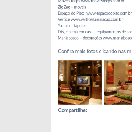
Móveis reeps www.moveisreeps.com.br
Zig Zag – móveis
Espaço do Piso: www.espacodopiso.com.br
Vértice www.verticeiluminacao.com.br
Yasmin – tapetes
Dts, cinema em casa – equipamentos de 
Manjabosco – decorações www.manjabosc
Confira mais fotos clicando nas m
Compartilhe: