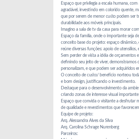
Espaço que privilegia a escala humana, com
agradável, investindo em colorido quente, 
que por serem de menor custo podem ser tr
durabilidade aos móveis principais.
Imagino a sala de tv da casa para morar com
Espaço da família, onde o importante seja de
conceito base do projeto: espaço dinâmico,
reúne diversas funções: apoio de utensílios, ev
Sem perder de vista a idéia de orçamentos e
definindo seu jeito de viver, demonstramos 
personalizam, e que podem ser adquiridos em 
O conceito de custo/ benefício norteou tod
e bom design, justificando o investimento.
Destaque para o desenvolvimento da ambient
criando zonas de interesse visual importante 
Espaço que convida o visitante a desfrutar
de qualidade e revestimentos que favorecem
Equipe de projeto:
Arq. Alessandra Alves da Silva
Arq. Carolina Schrage Nurenberg
Parceiros: