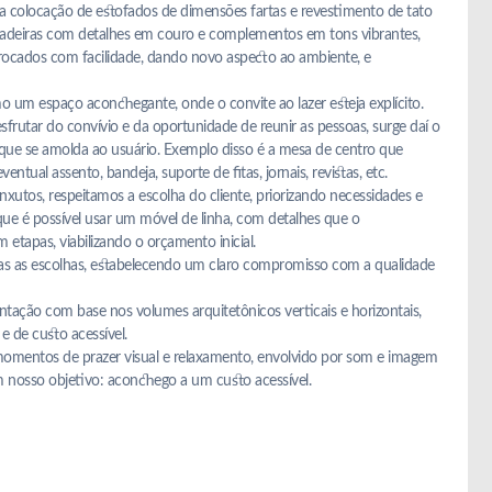
 a colocação de estofados de dimensões fartas e revestimento de tato
madeiras com detalhes em couro e complementos em tons vibrantes,
ocados com facilidade, dando novo aspecto ao ambiente, e
o um espaço aconchegante, onde o convite ao lazer esteja explícito.
sfrutar do convívio e da oportunidade de reunir as pessoas, surge daí o
 que se amolda ao usuário. Exemplo disso é a mesa de centro que
entual assento, bandeja, suporte de fitas, jornais, revistas, etc.
nxutos, respeitamos a escolha do cliente, priorizando necessidades e
que é possível usar um móvel de linha, com detalhes que o
etapas, viabilizando o orçamento inicial.
as as escolhas, estabelecendo um claro compromisso com a qualidade
ação com base nos volumes arquitetônicos verticais e horizontais,
e de custo acessível.
 momentos de prazer visual e relaxamento, envolvido por som e imagem
 nosso objetivo: aconchego a um custo acessível.