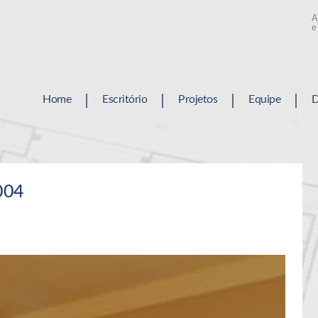
A
i
e
Home
Escritório
Projetos
Equipe
D
004